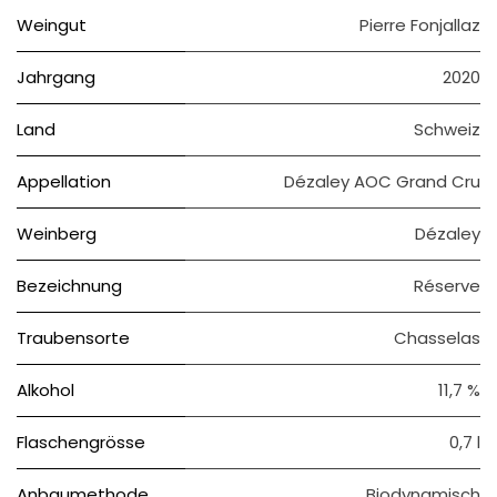
Weingut
Pierre Fonjallaz
Jahrgang
2020
Land
Schweiz
Appellation
Dézaley AOC Grand Cru
Weinberg
Dézaley
Bezeichnung
Réserve
Traubensorte
Chasselas
Alkohol
11,7 %
Flaschengrösse
0,7 l
Anbaumethode
Biodynamisch