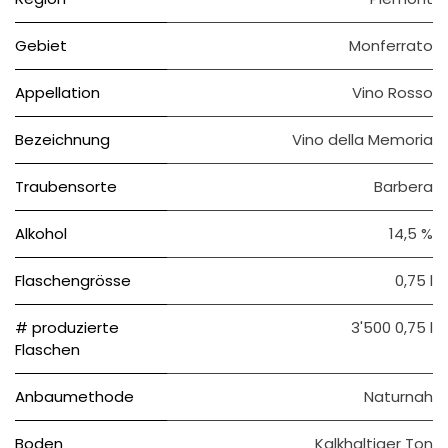
Gebiet
Monferrato
Appellation
Vino Rosso
Bezeichnung
Vino della Memoria
Traubensorte
Barbera
Alkohol
14,5 %
Flaschengrösse
0,75 l
# produzierte
3'500 0,75 l
Flaschen
Anbaumethode
Naturnah
Boden
Kalkhaltiger Ton