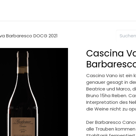
Shop
Degus
Informationen
Angebot
Über V
va Barbaresco DOCG 2021
Cascina V
Barbaresc
Cascina Vano ist ein 
genauer gesagt in de
Beatrice und Marco, 
Bruno 15ha Reben. Cas
Interpretation des Ne
die Weine nicht zu op
Der Barbaresco Canova 
alle Trauben kommen 
Stahltank fermentier