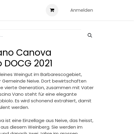
ini Vari
Kontakt
Anmelden
ano Canova
o DOCG 2021
kleines Weingut im Barbarescogebiet,
r Gemeinde Neive. Dort bewirtschaften
die vierte Generation, zusammen mit Vater
cina Vano steht für eine elegante
bbiolo. Es wird schonend extrahiert, damit
ulent werden.
ist eine Einzellage aus Neive, das heisst,
aus diesem Weinberg. Sie werden im
t und danach zwei Jahre im grossen